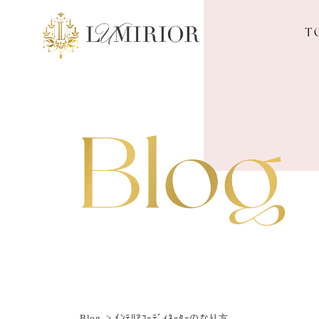
T
Blog
ｲﾝﾃﾘｱｺｰﾃﾞｨﾈｰﾀｰのなり方