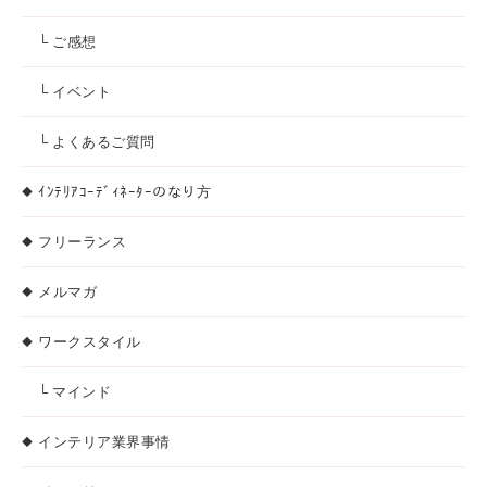
└ ご感想
└ イベント
└ よくあるご質問
ｲﾝﾃﾘｱｺｰﾃﾞｨﾈｰﾀｰのなり方
フリーランス
メルマガ
ワークスタイル
└ マインド
インテリア業界事情