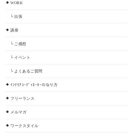
WORK
└ 出張
講座
└ ご感想
└ イベント
└ よくあるご質問
ｲﾝﾃﾘｱｺｰﾃﾞｨﾈｰﾀｰのなり方
フリーランス
メルマガ
ワークスタイル