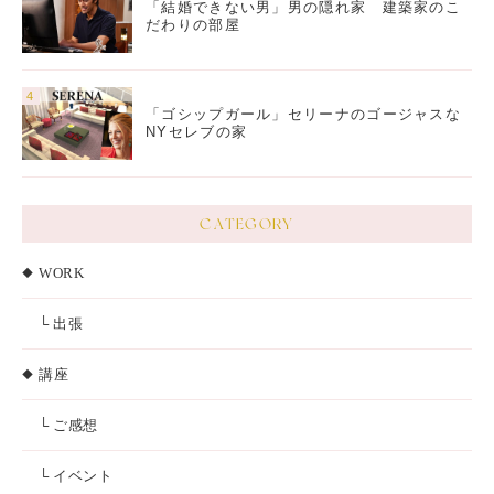
「結婚できない男」男の隠れ家 建築家のこ
だわりの部屋
「ゴシップガール」セリーナのゴージャスな
NYセレブの家
CATEGORY
WORK
└ 出張
講座
└ ご感想
└ イベント